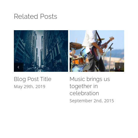
Related Posts
Blog Post Title
Music brings us
How 
together in
back
May 29th, 2019
celebration
June 
September 2nd, 2015