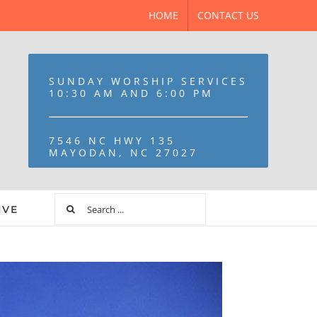
HOME
CONTACT US
SUNDAY WORSHIP SERVICES
10:30 AM AND 6:00 PM
7546 NC HWY 135
MAYODAN, NC 27027
IVE