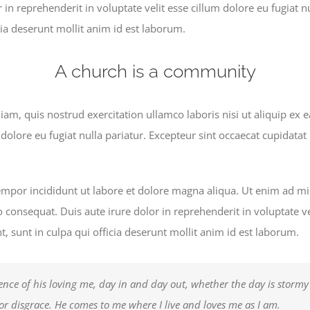
n reprehenderit in voluptate velit esse cillum dolore eu fugiat nu
cia deserunt mollit anim id est laborum.
A church is a community
m, quis nostrud exercitation ullamco laboris nisi ut aliquip ex
 dolore eu fugiat nulla pariatur. Excepteur sint occaecat cupidatat 
tempor incididunt ut labore et dolore magna aliqua. Ut enim ad m
consequat. Duis aute irure dolor in reprehenderit in voluptate vel
, sunt in culpa qui officia deserunt mollit anim id est laborum.
ence of his loving me, day in and day out, whether the day is stormy 
 or disgrace. He comes to me where I live and loves me as I am.