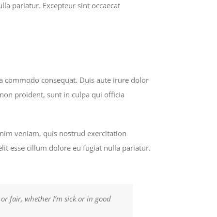
lla pariatur. Excepteur sint occaecat
 ea commodo consequat. Duis aute irure dolor
non proident, sunt in culpa qui officia
inim veniam, quis nostrud exercitation
it esse cillum dolore eu fugiat nulla pariatur.
or fair, whether I’m sick or in good