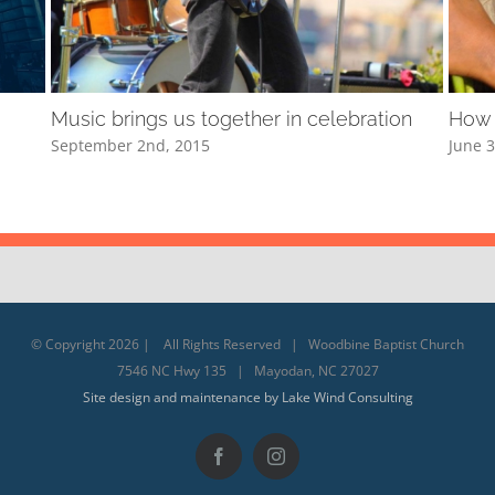
Music brings us together in celebration
How 
September 2nd, 2015
June 3
© Copyright
2026 | All Rights Reserved | Woodbine Baptist Church
7546 NC Hwy 135 | Mayodan, NC 27027
Site design and maintenance by Lake Wind Consulting
Facebook
Instagram