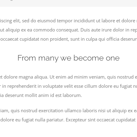
iscing elit, sed do eiusmod tempor incididunt ut labore et dolo
 ut aliquip ex ea commodo consequat. Duis aute irure dolor in rep
t occaecat cupidatat non proident, sunt in culpa qui officia deseru
From many we become one
t dolore magna aliqua. Ut enim ad minim veniam, quis nostrud exe
n reprehenderit in voluptate velit esse cillum dolore eu fugiat nu
cia deserunt mollit anim id est laborum.
m, quis nostrud exercitation ullamco laboris nisi ut aliquip ex
 dolore eu fugiat nulla pariatur. Excepteur sint occaecat cupidatat 