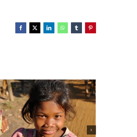
Facebook
X
LinkedIn
WhatsApp
Tumblr
Pinterest