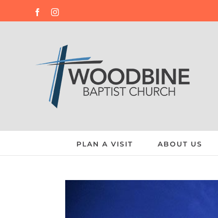
Skip
Facebook
Instagram
to
content
PLAN A VISIT
ABOUT US
View
Larger
Image